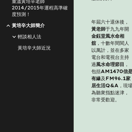
重溫黃培辛老師
2014/2015年運程高準確
度預測！
年屆六十退休後，
黃培辛大師簡介
黃老師
于九九年開
金鈺堂風水命相
輕談相人法
舘
，十數年間閱人
黃培辛大師近況
以萬計，並在多家
電台和電視台主持
過
風水命理節目
，
包括
AM1470信
有緣
及
FM96.1家
居生活Q&A
，現
為聽衆指點迷津，
非常受歡迎。 