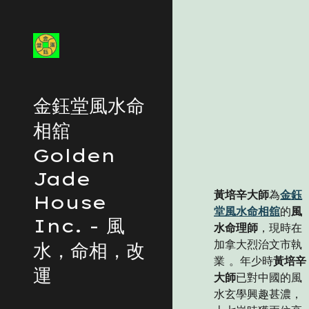
Sk
金鈺堂風水命
相舘
Golden
Jade
黃培辛大師
為
金鈺
House
堂風水命相舘
的
風
Inc. - 風
水命理師
，現時在
加拿大烈治文市執
水，命相，改
業 。年少時
黃培辛
運
大師
已對中國的風
水玄學興趣甚濃，