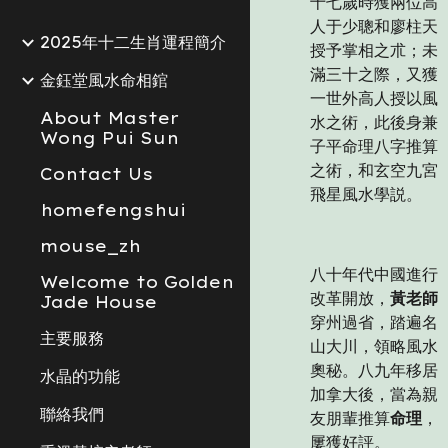
十七嵗時獲兩位高
人于少聰和廖柱天
2025年十二生肖運程簡介
授予掌相之朮；未
滿三十之際，又獲
金鈺堂風水命相錧
一世外高人授以風
About Master
水之術，此後身兼
Wong Pui Sun
子平命理八字推算
之術，和玄空九宮
Contact Us
飛星風水學説。
homefengshui
mouse_zh
八十年代中國進行
Welcome to Golden
改革開放，
黃老師
Jade House
穿州過省，踏遍名
主要服務
山大川，領略風水
奧秘。八九年移居
水晶的功能
加拿大後，當為親
聯絡我們
友朋輩推算
命理
，
屢獲好評。